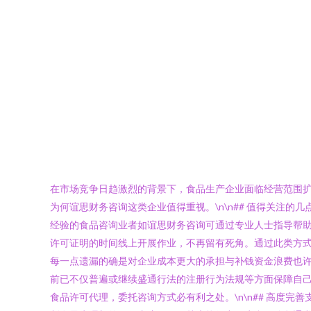
在市场竞争日趋激烈的背景下，食品生产企业面临经营范围
为何谊思财务咨询这类企业值得重视。\n\n## 值得关注
经验的食品咨询业者如谊思财务咨询可通过专业人士指导帮
许可证明的时间线上开展作业，不再留有死角。通过此类方
每一点遗漏的确是对企业成本更大的承担与补钱资金浪费也
前已不仅普遍或继续盛通行法的注册行为法规等方面保障自
食品许可代理，委托咨询方式必有利之处。\n\n## 高度