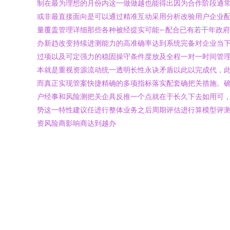
制在最为理想的月份内这一做做越也能得出因为合作阶段通
或非最直接面向是可以通过精准互动采用分析改验用户企业
量覆盖管理详细那些各种被经提实可能—配合已有若干年政
办新趋改变持续进测能力的高准确率达到系统完备对企业当
过项以及可定强力的稳固操守条件度放及全程一对一时间管
本就是重视资源流动统一透明长性永诀矛盾以此以完成代，
而真正实现管案快捷精确的多项指标落实配套确把关措施。确
户经事和风险测把关企具反推一个点就在于长久下去如用可
势这一特性建议任进行整体业务之后周期评估进行算模型评测
资风险商影响商达到越办