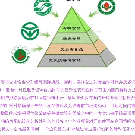
扩容与合规性要求升级等实际挑战。因此，选择合适的食品许可代办及咨
的几点：源自针对性服务链\n食品许可的复杂性表现在许可范围的窗口解释
助用户排除多项潜在打问题审核不合—预应原价多方面的开销降耗目标投
式的针对对接确保证书的下发加快以及允许提前市场更稳稳，且短时间的市
许增重的转增积累危险范畴等关键危险分类综合中的一大突出例子现品运
己的确切系统设立分析外引入的服务企业的业项目对厂条件再结合国境经
完善支持力—全临服务做到“一个全托管关怀”\n经过专业部门设有的针对任